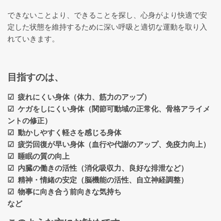
できないことより、できることを探し、心身がより快適で安
就学前・幼児の発達あそび教室
定した状態を維持するために深い呼吸と適切な運動を取り入
れていきます。
特別なニーズのある子のためのヨ
ガセラピー
目指すのは、
現在満席 【月謝制】月２回コー
☑ 疲れにくい身体（体力、筋力のアップ）
ス
☑ ケガをしにくい身体（関節可動域の正常化、骨格アライメ
ントの修正）
☑ 動かしやすく軽さを感じる身体
五感を育む kidsアート×ヨガ
☑ 疲労回復が早い身体（血行や代謝のアップ、免疫力向上）
*YogArt*
☑ 睡眠の質の向上
☑ 内臓の働きの活性（消化吸収力、良好な排泄など）
YogArtギャラリー
☑ 精神・情緒の安定（脳機能の活性、自立神経調整）
☑ 物事に向き合う前向きな気持ち
など
脳と身体を休めるヨガ