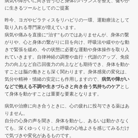
病気や障がいに向き合う心と身体のバランスを整え、健やか
ンクラス一覧
に生きるツールとしてのご提案
昨今、ヨガやピラティスをリハビリの一環、運動療法として
取り入れる専門家が増えています。
発達・教育カウンセリング
病気や痛みを直接に”治す”ものではありませんが、身体の繋
がりや、心と身体の繋がりに目を向け、呼吸法や緩やかな動
３つのRでセルフケア～Relief,
きで緊張を緩め、今の状態に必要な運動や身体操作を取り入
Relax, Recovery for Oneself
れていきます。自律神経の調整や血行・代謝のアップ、免疫
力の向上など自己回復力の向上なども期待でき、身体を動か
すことは脳の働きとも深く関わります。身体感覚の変化は、
自己の解放・統合 【表現アート
気分や精神・情緒の安定にも作用しますので、
病気や障がい
セラピー】
などで抱える不調や生きづらさと向き合う気持ちのケア
とし
て身体を動かすことは重要な要素となります。
こどもを育むヨガ
病気や治療に向き合うときに、心の疲れに投与できる薬はあ
りません。
自分の心身の声を聞き、身体を動かし、あるいは動かさなく
呼吸の授業「息をすることは生き
ても、深くゆっくりとした呼吸の心地よさを感じてみるだけ
ること」
で気づきや変化があるものです。