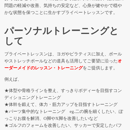
問題の軽減や改善、気持ちの安定など、心身が健やかで穏や
乳がんのためのヨガ
かな状態を保つことに生かすプライベートレッスンです。
パーソナルトレーニングと
かなえるワーク
して
ピラティスグループクラス一覧
プライベートレッスンは、ヨガやピラティスに加え、ボール
やストレッチポールなどの道具も活用してご要望に沿った
オ
ーダーメイドのレッスン・トレーニング
をご提供します。
例えば、
★体型や骨格ラインを整え、すっきりボディーを目指すコン
ディショニングトレーニング
★体幹を鍛えて、体力・筋力アップを目指すトレーニング
★パーツ集中的なトレーニング eg.二の腕を細くしたい、ぽ
っこりお腹を解消、O脚やX脚を改善したいなど
★ゴルフのフォームを改善したい、サッカーで安定したパフ