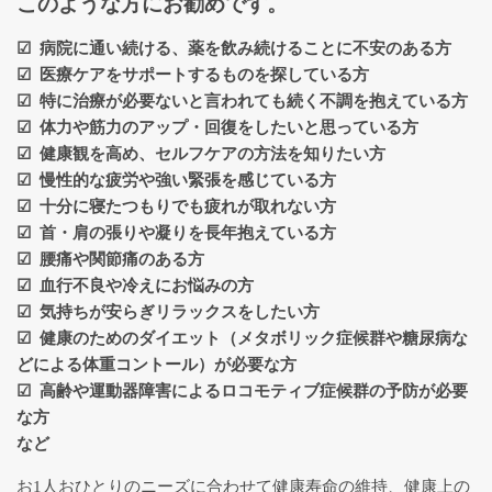
このような方にお勧めです。
リストラティブヨガ１Day講座
☑ 病院に通い続ける、薬を飲み続けることに不安のある方
☑ 医療ケアをサポートするものを探している方
☑ 特に治療が必要ないと言われても続く不調を抱えている方
☑ 体力や筋力のアップ・回復をしたいと思っている方
リストラティブヨガ指導者養成講
座について
☑ 健康観を高め、セルフケアの方法を知りたい方
☑ 慢性的な疲労や強い緊張を感じている方
☑ 十分に寝たつもりでも疲れが取れない方
対面（札幌）リクエスト開催・リ
☑ 首・肩の張りや凝りを長年抱えている方
ストラティブヨガ指導者養成講座
☑ 腰痛や関節痛のある方
☑ 血行不良や冷えにお悩みの方
☑ 気持ちが安らぎリラックスをしたい方
養成講座 受講生の声
☑ 健康のためのダイエット（メタボリック症候群や糖尿病な
どによる体重コントール）が必要な方
☑ 高齢や運動器障害によるロコモティブ症候群の予防が必要
リストラティ部：養成生フォロー
な方
アップ
など
お1人おひとりのニーズに合わせて健康寿命の維持、健康上の