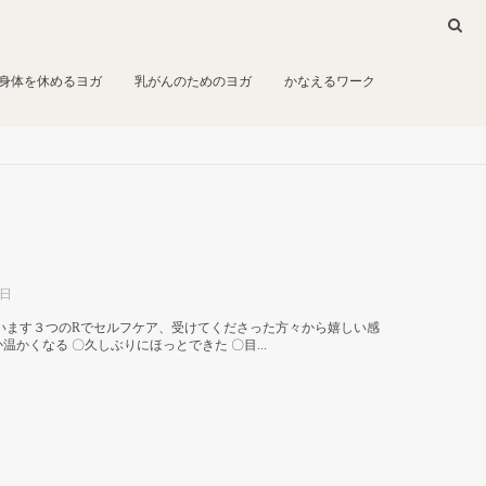
身体を休めるヨガ
乳がんのためのヨガ
かなえるワーク
9日
います３つのRでセルフケア、受けてくださった方々から嬉しい感
かくなる 〇久しぶりにほっとできた 〇目...