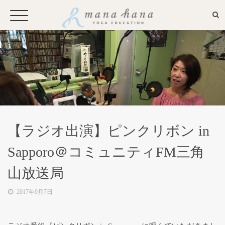
お申込み・問い合わせ
Mana Hanaとは
【ラジオ出演】ピンクリボン in
プロフィール
Sapporo＠コミュニティFM三角
山放送局
メディア
2017年9月7日
全国からのお問い合わせやプライ
ベートレッスンに応えるオンライ