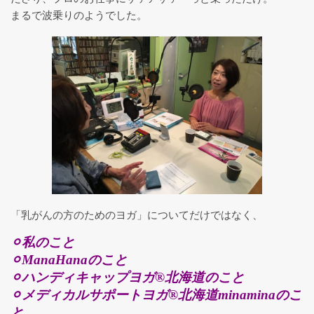
まるで波乗りのようでした。
就学前・幼児の発達あそび教室
特別なニーズのある子のためのヨ
ガセラピー
現在満席 【月謝制】月２回コー
ス
五感を育む kidsアート×ヨガ
*YogArt*
「乳がんの方のためのヨガ」についてだけではなく、
⚪︎私のこと
YogArtギャラリー
⚪︎ManaHanaのこと
⚪︎ハンディキャップヨガ®︎北海道のこと
⚪︎メディカルサポートヨガ®︎北海道minaminaのこ
脳と身体を休めるヨガ
と