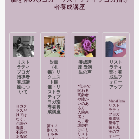
者養成講座
リスト
対面
養成講
リスト
ラティ
（札
座 受講
ラティ
ブヨガ
幌）リ
生の声
部：養
指導者
クエス
成生フ
養成講
ト開
ォロー
❝仕事で
座につ
催・リ
アップ
関わる
いて
ストラ
高齢者
ティブ
や障が
ManaHana
ヨガ指
いのあ
リスト
ヨガク
導者養
る方、
ラティ
ラスだ
成講座
入院患
ブヨガ
けでは
者さ
養成講
なく、
ん、看
座修了
介護や
護師向
第１３
後も充
看護、
けにも
期リス
実のフ
不調の
リスト
トラテ
ォロー
ある家
ラティ