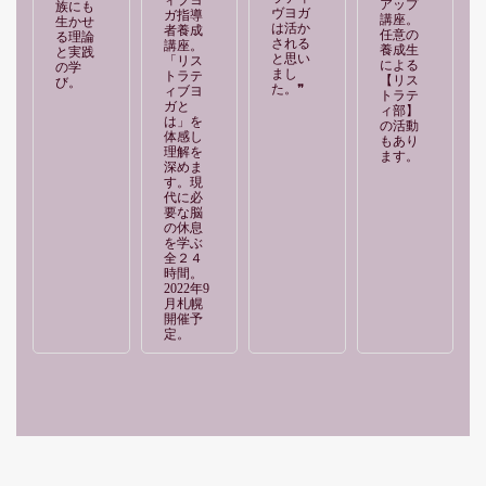
ィブヨ
アップ
族にも
ヴヨガ
ガ指導
講座。
生かせ
は活か
者養成
任意の
る理論
される
講座。
養成生
と実践
と思い
「リス
による
の学
まし
トラテ
【リス
び。
た。❞
ィブヨ
トラテ
ガと
ィ部】
は」を
の活動
体感し
もあり
理解を
ます。
深めま
す。現
代に必
要な脳
の休息
を学ぶ
全２４
時間。
2022年9
月札幌
開催予
定。