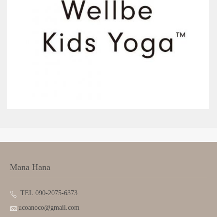
Mana Hana
TEL.090-2075-6373
ucoanoco@gmail.com