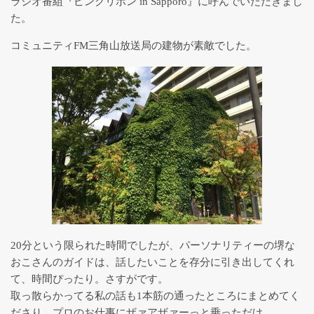
ラジオ番組『ピンクリボン in Sapporo』に呼んでいただきまし
ンクラス一覧
た。
コミュニティFM三角山放送局の建物が素敵でした。
発達・教育カウンセリング
３つのRでセルフケア～Relief,
Relax, Recovery for Oneself
自己の解放・統合 【表現アート
セラピー】
こどもを育むヨガ
20分という限られた時間でしたが、パーソナリティーの堺な
おこさんのガイドは、話したいことを存分に引き出してくれ
呼吸の授業「息をすることは生き
て、時間ぴったり。さすがです。
ること」
取っ散らかってる私の話も1本筋の通ったところにまとめてく
ださり、プロのお仕事にザァアザァーっと乗っただけ。