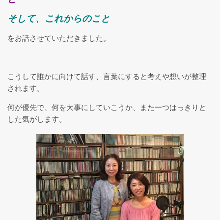
そして、これからのこと
リストラティブヨガ１Day講座
をお話させていただきました。
リストラティブヨガ指導者養成講
座について
こうして誰かに向けて話す、言葉にすると考えや想いが整理
されます。
対面（札幌）リクエスト開催・リ
何が優先で、何を大事にしていこうか、また一つはっきりと
ストラティブヨガ指導者養成講座
した気がします。
養成講座 受講生の声
リストラティ部：養成生フォロー
アップ