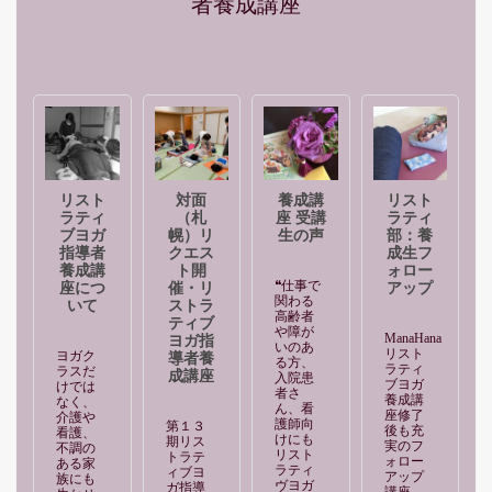
者養成講座
リスト
対面
養成講
リスト
ラティ
（札
座 受講
ラティ
ブヨガ
幌）リ
生の声
部：養
指導者
クエス
成生フ
養成講
ト開
ォロー
❝仕事で
座につ
催・リ
アップ
関わる
いて
ストラ
高齢者
ティブ
や障が
ManaHana
ヨガ指
いのあ
リスト
ヨガク
導者養
る方、
ラティ
ラスだ
成講座
入院患
ブヨガ
けでは
者さ
養成講
なく、
ん、看
座修了
介護や
護師向
第１３
後も充
看護、
けにも
期リス
実のフ
不調の
リスト
トラテ
ォロー
ある家
ラティ
ィブヨ
アップ
族にも
ヴヨガ
ガ指導
講座。