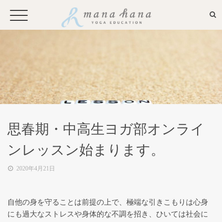
お申込み・問い合わせ
Mana Hanaとは
思春期・中高生ヨガ部オンライ
プロフィール
ンレッスン始まります。
2020年4月21日
メディア
自他の身
を守ることは前提の上で、極端な引きこもりは心身
全国からのお問い合わせやプライ
にも過大なスト
レスや身体的な不調を招き、ひいては社会に
ベートレッスンに応えるオンライ