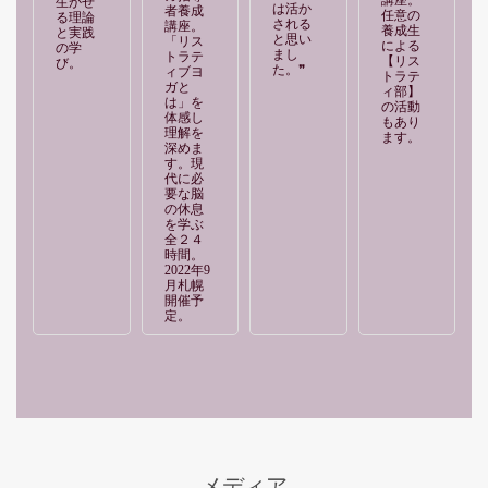
生かせ
は活か
者養成
任意の
る理論
される
講座。
養成生
と実践
と思い
「リス
による
の学
まし
トラテ
【リス
び。
た。❞
ィブヨ
トラテ
ガと
ィ部】
は」を
の活動
体感し
もあり
理解を
ます。
深めま
す。現
代に必
要な脳
の休息
を学ぶ
全２４
時間。
2022年9
月札幌
開催予
定。
メディア