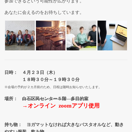
参加できるという可能性が広がります。
あなたに会えるのをお待ちしています。
リストラティブヨガ１Day講座
リストラティブヨガ指導者養成講
座について
対面（札幌）リクエスト開催・リ
ストラティブヨガ指導者養成講座
日時： ４月２３日（木）
１８時３０分～１９時３０分
※会場の予約が２カ月前のため、日程は随時お知らせいたします。
養成講座 受講生の声
場所：
白石区民センター５階 多目的室
→オンライン zoomアプリ使用
リストラティ部：養成生フォロー
アップ
持ち物： ヨガマットなければ大きなバスタオルなど、動き
やすい服装、飲み物