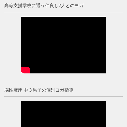
高等支援学校に通う仲良し2人とのヨガ
脳性麻痺 中３男子の個別ヨガ指導