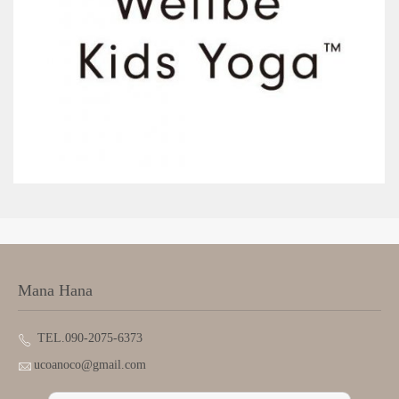
Mana Hana
TEL.090-2075-6373
ucoanoco@gmail.com