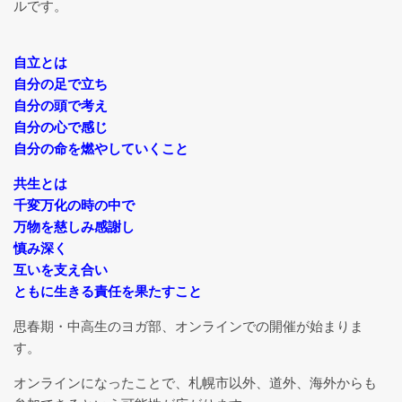
ルです。
就学前・幼児の発達あそび教室
自立とは
自分の足で立ち
特別なニーズのある子のためのヨ
自分の頭で考え
ガセラピー
自分の心で感じ
自分の命を燃やしていくこと
現在満席 【月謝制】月２回コー
共生とは
ス
千変万化の時の中で
万物を慈しみ感謝し
慎み深く
五感を育む kidsアート×ヨガ
互いを支え合い
*YogArt*
ともに生きる責任を果たすこと
YogArtギャラリー
思春期・中高生のヨガ部、オンラインでの開催が始まりま
す。
オンラインになったことで、札幌市以外、道外、海外からも
脳と身体を休めるヨガ