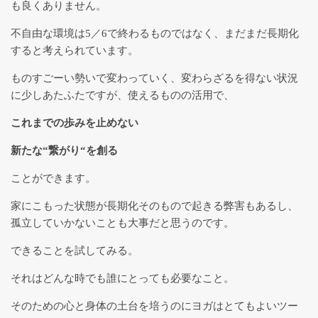
も良くありません。
ンクラス一覧
不自由な環境は5／6で終わるものではなく、まだまだ長期化
すると考えられています。
発達・教育カウンセリング
ものすごーい勢いで変わっていく、変わらざるを得ない状況
に少しあたふたですが、使えるものの活用で、
３つのRでセルフケア～Relief,
Relax, Recovery for Oneself
これまでの歩みを止めない
新たな“繋がり“を創る
自己の解放・統合 【表現アート
ことができます。
セラピー】
家にこもった状態が長期化そのもので起きる弊害もあるし、
孤立していかないことも大事だと思うのです。
こどもを育むヨガ
できることを試してみる。
それはどんな時でも誰にとっても必要なこと。
呼吸の授業「息をすることは生き
ること」
そのための心と身体の土台を培うのにヨガはとてもよいツー