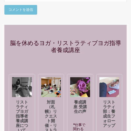
脳を休めるヨガ・リストラティブヨガ指導
者養成講座
リスト
対面
養成講
リスト
ラティ
（札
座 受講
ラティ
ブヨガ
幌）リ
生の声
部：養
指導者
クエス
成生フ
養成講
ト開
ォロー
❝仕事で
座につ
催・リ
アップ
関わる
いて
ストラ