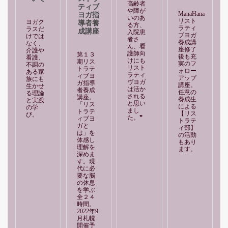
高齢者
ティブ
や障が
ManaHana
ヨガ指
いのあ
リスト
ヨガク
導者養
る方、
ラティ
ラスだ
成講座
入院患
ブヨガ
けでは
者さ
養成講
なく、
ん、看
座修了
介護や
護師向
第１３
後も充
看護、
けにも
期リス
実のフ
不調の
リスト
トラテ
ォロー
ある家
ラティ
ィブヨ
アップ
族にも
ヴヨガ
ガ指導
講座。
生かせ
は活か
者養成
任意の
る理論
される
講座。
養成生
と実践
と思い
「リス
による
の学
まし
トラテ
【リス
び。
た。❞
ィブヨ
トラテ
ガと
ィ部】
は」を
の活動
体感し
もあり
理解を
ます。
深めま
す。現
代に必
要な脳
の休息
を学ぶ
全２４
時間。
2022年9
月札幌
開催予