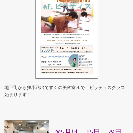
ンクラス一覧
発達・教育カウンセリング
３つのRでセルフケア～Relief,
Relax, Recovery for Oneself
自己の解放・統合 【表現アート
セラピー】
地下街から狸小路出てすぐの美容室ef.で、ピラティスクラス
始まります！
こどもを育むヨガ
呼吸の授業「息をすることは生き
ること」
✳5月は、15日、29日