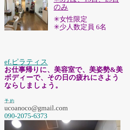
のみ
就学前・幼児の発達あそび教室
✳︎女性限定
✳︎少人数定員 6名
特別なニーズのある子のためのヨ
ガセラピー
現在満席 【月謝制】月２回コー
ef.ピラティ
ス
ス
お仕事帰りに、美容室で、美姿
勢&美
ボディーで、その日の疲れにさよう
五感を育む kidsアート×ヨガ
ならしましょう。
*YogArt*
予 約
YogArtギャラリー
ucoanoco@gmail.com
090-2075-6373
脳と身体を休めるヨガ