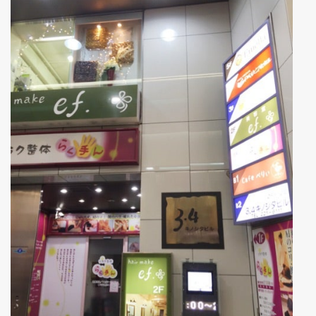
リストラティブヨガ１Day講座
リストラティブヨガ指導者養成講
座について
対面（札幌）リクエスト開催・リ
ストラティブヨガ指導者養成講座
養成講座 受講生の声
リストラティ部：養成生フォロー
アップ