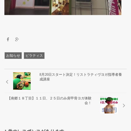
乳がんのためのヨガ
かなえるワーク
ピラティスグループクラス一覧
お知らせ
ピラティス
8月20日スタート決定！リストラティヴヨガ指導者養
成講座
【南郷１８丁目】１１日、２５日のみ肩甲骨ヨガ体験
会！