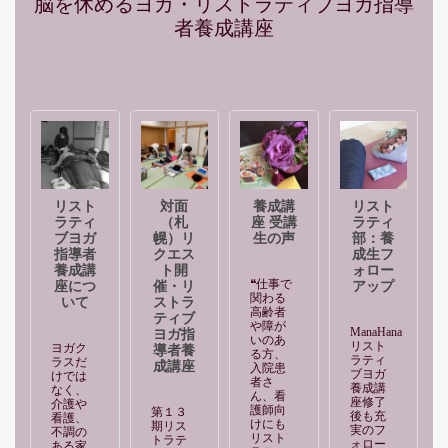
脳を休めるヨガ・リストラティブヨガ指導
者養成講座
リスト
対面
養成講
リスト
ラティ
（札
座 受講
ラティ
ブヨガ
幌）リ
生の声
部：養
指導者
クエス
成生フ
養成講
ト開
ォロー
❝仕事で
座につ
催・リ
アップ
関わる
いて
ストラ
高齢者
ティブ
や障が
ManaHana
ヨガ指
いのあ
リスト
ヨガク
導者養
る方、
ラティ
ラスだ
成講座
入院患
ブヨガ
けでは
者さ
養成講
なく、
ん、看
座修了
介護や
護師向
第１３
後も充
看護、
けにも
期リス
実のフ
不調の
リスト
トラテ
ォロー
ある家