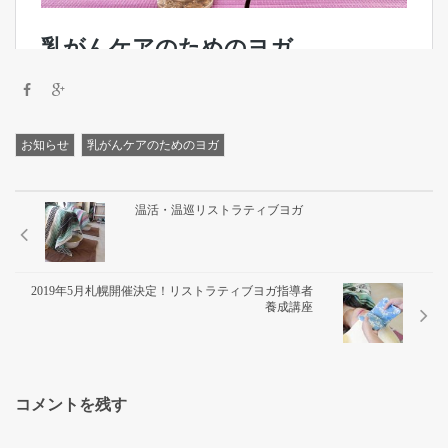
リストラティブヨガ１Day講座
リストラティブヨガ指導者養成講
座について
お知らせ
乳がんケアのためのヨガ
対面（札幌）リクエスト開催・リ
温活・温巡リストラティブヨガ
ストラティブヨガ指導者養成講座
2019年5月札幌開催決定！リストラティブヨガ指導者
養成講座 受講生の声
養成講座
リストラティ部：養成生フォロー
アップ
コメントを残す