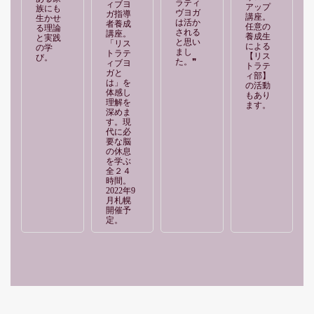
ラティ
ィブヨ
アップ
族にも
ヴヨガ
ガ指導
講座。
生かせ
は活か
者養成
任意の
る理論
される
講座。
養成生
と実践
と思い
「リス
による
の学
まし
トラテ
【リス
び。
た。❞
ィブヨ
トラテ
ガと
ィ部】
は」を
の活動
体感し
もあり
理解を
ます。
深めま
す。現
代に必
要な脳
の休息
を学ぶ
全２４
時間。
2022年9
月札幌
開催予
定。