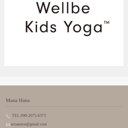
Mana Hana
TEL.090-2075-6373
ucoanoco@gmail.com