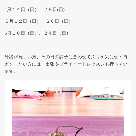
4月１４日（日）、２８日(日)
就学前・幼児の発達あそび教室
５月１２日（日）、２６日（日）
6月１０日（日）、２４日（日）
特別なニーズのある子のためのヨ
ガセラピー
外出が難しい方、その日の調子に合わせて周りを気にせずヨ
現在満席 【月謝制】月２回コー
ス
ガをしたい方には、出張やプライベートレッスンも行ってい
ます。
五感を育む kidsアート×ヨガ
*YogArt*
YogArtギャラリー
脳と身体を休めるヨガ