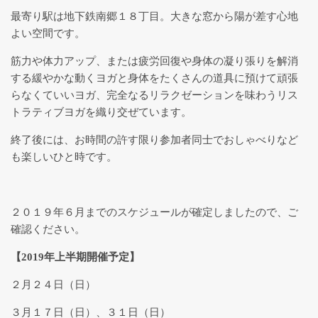
ンクラス一覧
最寄り駅は地下鉄南郷１８丁目。大きな窓から陽が差す心地
よい空間です。
筋力や体力アップ、または疲労回復や身体の凝り張りを解消
発達・教育カウンセリング
する緩やかな動くヨガと身体をたくさんの道具に預けて頑張
らなくていいヨガ、完全なるリラクゼーションを味わうリス
３つのRでセルフケア～Relief,
トラティブヨガを織り交ぜています。
Relax, Recovery for Oneself
終了後には、お時間の許す限り参加者同士でおしゃべりなど
も楽しいひと時です。
自己の解放・統合 【表現アート
セラピー】
２０１９年６月までのスケジュールが確定しましたので、ご
確認ください。
こどもを育むヨガ
【2019年上半期開催予定】
呼吸の授業「息をすることは生き
２月２４日（日）
ること」
３月１７日（日）、３１日（日）